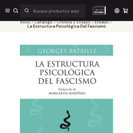
¡Por pocos días! Despacho a $1.000 en RM por compras sobre
$38.000
Inicio
Catálogo
Crónica y Ensayo
Ensayo
La Estructura Psicológica Del Fascismo