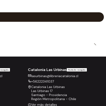
Catalonia Las Urbinas
 recogida
Punto de recogida
cl
lasurbinas@libreriacatalonia.cl
+56222341037
Catalonia Las Urbinas
Las Urbinas 17
Santiago - Providencia
Región Metropolitana - Chile
Ver más detalles