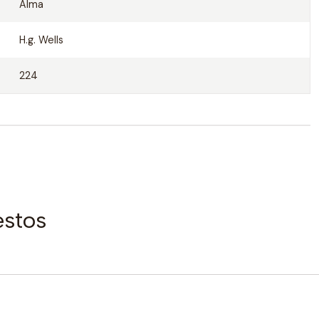
Alma
H.g. Wells
224
estos