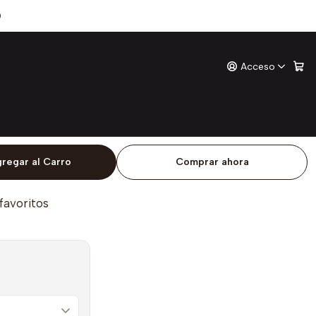
s (Alma)
0
Acceso
Los Mundos (Alma)
ones
o
regar al Carro
Comprar ahora
 favoritos