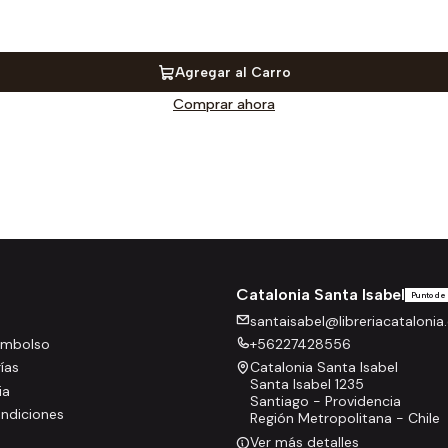
Agregar al Carro
Comprar ahora
Catalonia Santa Isabel
Punto de
santaisabel@libreriacatalonia.
eembolso
+56227428556
rías
Catalonia Santa Isabel
Santa Isabel 1235
ia
Santiago - Providencia
ndiciones
Región Metropolitana - Chile
Ver más detalles