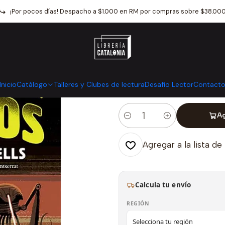
Catálogo
Narrativa
Literatura Universal
La Guerra De Los Mundo
¡Por pocos días! Despacho a $1.000 en RM por compras sobre $38.00
|
La Guerra De 
Mostrar stock de ubicaci
Inicio
Catálogo
Talleres y Clubes de lectura
Desafío Lector
Contact
Ag
Cantidad
Agregar a la lista de
Calcula tu envío
REGIÓN