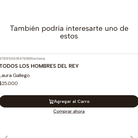
También podría interesarte uno de
estos
9789566184768
|
Montena
TODOS LOS HOMBRES DEL REY
Laura Gallego
$25.000
Agregar al Carro
Comprar ahora