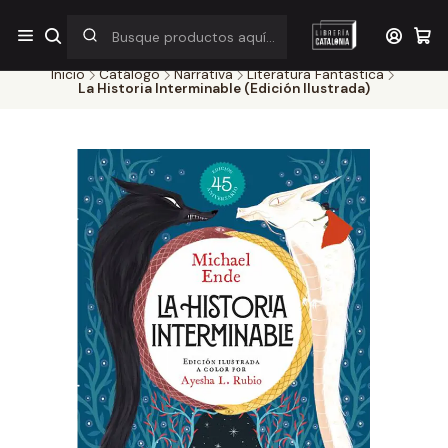
¡Por pocos días! Despacho a $1.000 en RM por compras sobre
$38.000
Inicio
Catálogo
Narrativa
Literatura Fantastica
La Historia Interminable (Edición Ilustrada)