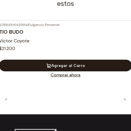
estos
9788494143984
|
Fulgencio Pimentel
TIO BUDO
Victor Coyote
$21.200
Agregar al Carro
Comprar ahora