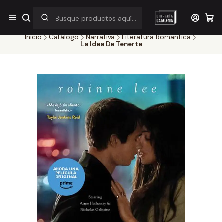
¡Por pocos días! Despacho a $1.000 en RM por compras sobre
$38.000
Inicio
Catálogo
Narrativa
Literatura Romantica
La Idea De Tenerte