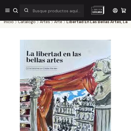
¡Por pocos días! Despacho a $1.000 en RM por compras sobre
$38.000
Inicio
Catálogo
Artes
Arte
Libertad En Las Bellas Artes, La