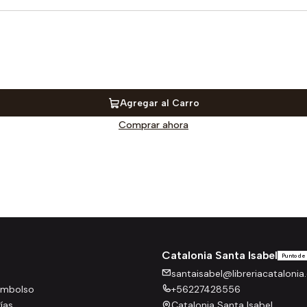
Agregar al Carro
Comprar ahora
Catalonia Santa Isabel
Punto de
santaisabel@libreriacatalonia.
eembolso
+56227428556
rías
Catalonia Santa Isabel