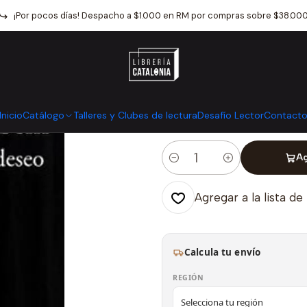
cio
Catálogo
Narrativa
Literatura Chilena
La Naturaleza Del De
¡Por pocos días! Despacho a $1.000 en RM por compras sobre $38.00
|
La Naturaleza
Mostrar stock de ubicaci
Inicio
Catálogo
Talleres y Clubes de lectura
Desafío Lector
Contact
Ag
Cantidad
Agregar a la lista de
Calcula tu envío
REGIÓN