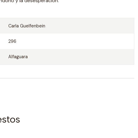
ndono y la desesperación.
Carla Guelfenbein
296
Alfaguara
estos