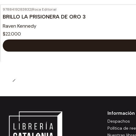
9788419283832
|
Roca Editorial
BRILLO LA PRISIONERA DE ORO 3
Raven Kennedy
$22.000
Información
Despachos
Política de r
Nuestras libre