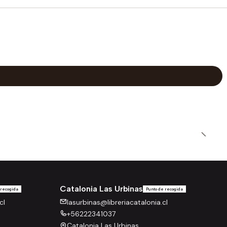
Catalonia Las Urbinas
 recogida
Punto de recogida
cl
lasurbinas@libreriacatalonia.cl
+56222341037
Catalonia Las Urbinas