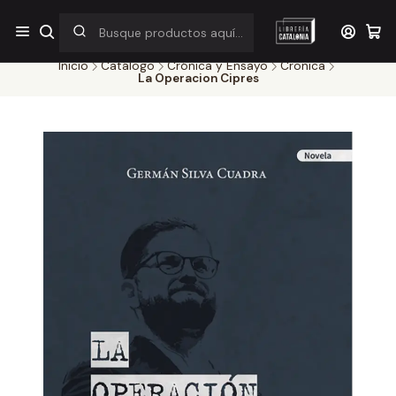
¡Por pocos días! Despacho a $1.000 en RM por compras sobre
$38.000
Inicio
Catálogo
Crónica y Ensayo
Cronica
La Operacion Cipres