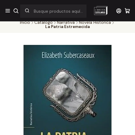
¡Por pocos días! Despacho a $1.000 en RM por compras sobre
$38.000
Inicio
Catálogo
Narrativa
Novela Historica
La Patria Estremecida