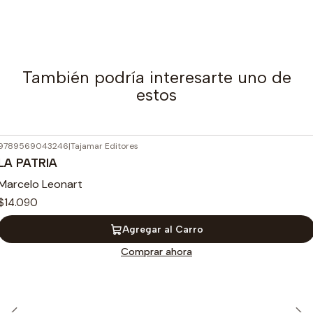
También podría interesarte uno de
estos
9789569043246
|
Tajamar Editores
LA PATRIA
Marcelo Leonart
$14.090
Agregar al Carro
Comprar ahora