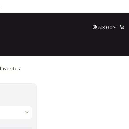
0
Acceso
De Los Lobos
ones
o
 favoritos