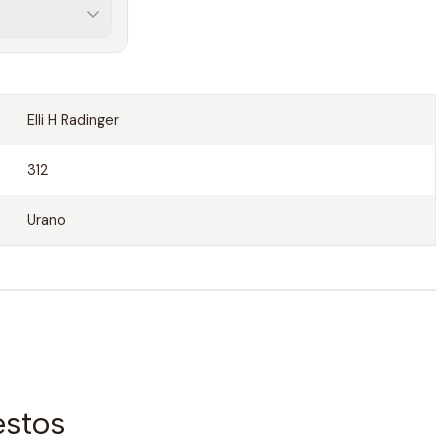
Elli H Radinger
312
Urano
estos