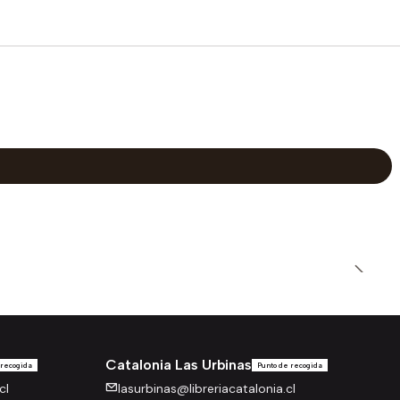
Catalonia Las Urbinas
 recogida
Punto de recogida
cl
lasurbinas@libreriacatalonia.cl