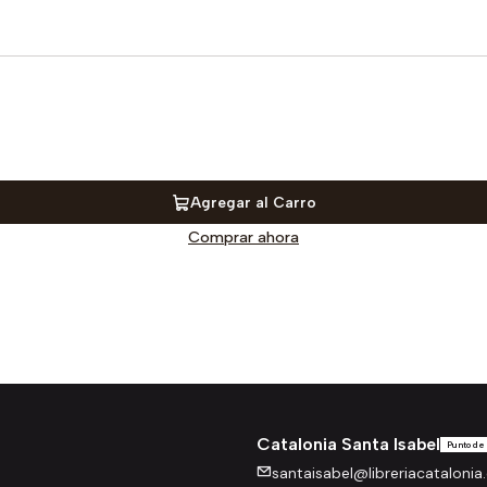
Agregar al Carro
Comprar ahora
Catalonia Santa Isabel
Punto de
santaisabel@libreriacatalonia.