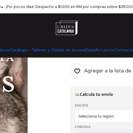
Inicio
Catálogo
Autoconocimiento
La Sabiduria De Los Lobos
¡Por pocos días! Despacho a $1.000 en RM por compras sobre $38.00
|
La Sabiduria 
Mostrar stock de ubicaci
Inicio
Catálogo
Talleres y Clubes de lectura
Desafío Lector
Contact
Agregar a la lista de
Calcula tu envío
REGIÓN
COMUNA