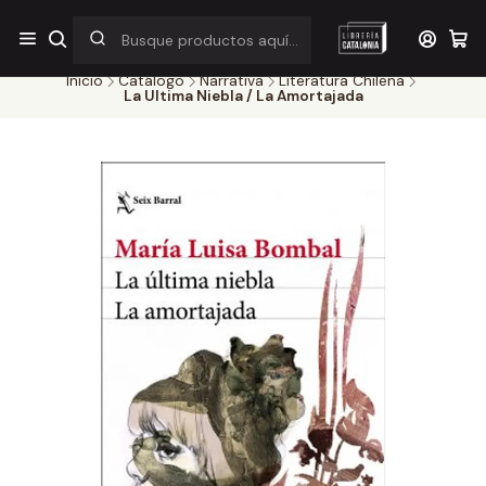
¡Por pocos días! Despacho a $1.000 en RM por compras sobre
$38.000
Inicio
Catálogo
Narrativa
Literatura Chilena
La Ultima Niebla / La Amortajada