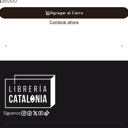
$35.000
Agregar al Carro
Comprar ahora
Síguenos