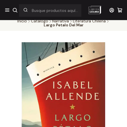
¡Por pocos días! Despacho a $1.000 en RM por compras sobre
$38.000
Inicio
Catálogo
Narrativa
Literatura Chilena
Largo Petalo Del Mar