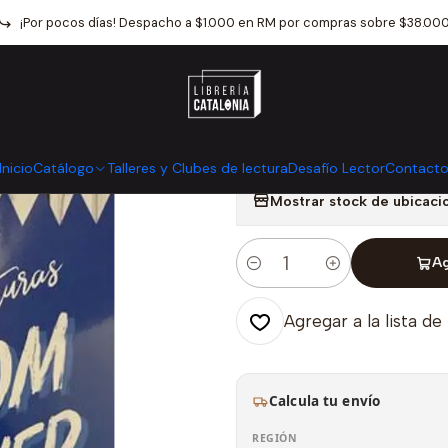
ros infantiles y juveniles
Literatura Juvenil
Las Aventuras De Tom 
¡Por pocos días! Despacho a $1.000 en RM por compras sobre $38.00
|
Las Aventuras
Roja)
Inicio
Catálogo
Talleres y Clubes de lectura
Desafío Lector
Contact
Mostrar stock de ubicaci
Ag
Cantidad
Agregar a la lista de
Calcula tu envío
REGIÓN