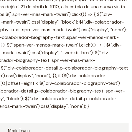
os dejó el 21 de abril de 1910, a la estela de una nueva visita
s $(".spn-ver-mas-mark-twain").click(() => { $(".div-
ark-twain").css("display", "block"); $(".div-colaborador-
phy-text .spn-ver-mas-mark-twain").css("display", "none");
 .p-colaborador-biography-text .span-ver-menos-mark-
); }); $(".span-ver-menos-mark-twain").click(() => { $(".div-
ark-twain").css("display", "-webkit-box"); $(".div-
borador-biography-text .spn-ver-mas-mark-
"); $(".div-colaborador-detail .p-colaborador-biography-text
css("display", "none"); }); if ($('.div-colaborador-
0].offsetHeight < $('.div-colaborador-biography-text')
colaborador-detail .p-colaborador-biography-text .spn-ver-
y", "block"); $(".div-colaborador-detail .p-colaborador-
os-mark-twain").css("display", "none"); }
Mark Twain