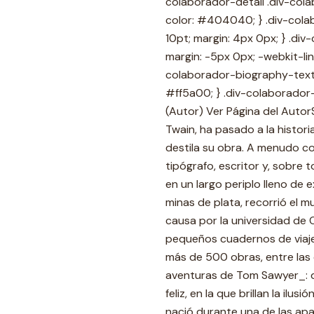
colaborador-detail .div-cola
color: #404040; } .div-cola
10pt; margin: 4px 0px; } .di
margin: -5px 0px; -webkit-lin
colaborador-biography-text 
#ff5a00; } .div-colaborador-
(Autor) Ver Página del Aut
Twain, ha pasado a la historia
destila su obra. A menudo co
tipógrafo, escritor y, sobre 
en un largo periplo lleno de 
minas de plata, recorrió el
causa por la universidad de O
pequeños cuadernos de viaje 
más de 500 obras, entre las
aventuras de Tom Sawyer_: d
feliz, en la que brillan la il
nació durante una de las apa