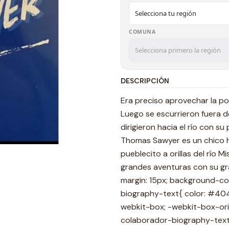
COMUNA
DESCRIPCIÓN
Era preciso aprovechar la po
Luego se escurrieron fuera d
dirigieron hacia el río con su p
Thomas Sawyer es un chico hu
pueblecito a orillas del río M
grandes aventuras con su gran
margin: 15px; background-col
biography-text{ color: #40404
webkit-box; -webkit-box-orient
colaborador-biography-text 