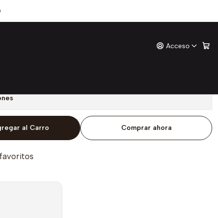
Sawyer (Cometa Roja)
0
Acceso
 De Tom Sawyer (Cometa
o
ones
regar al Carro
Comprar ahora
 favoritos