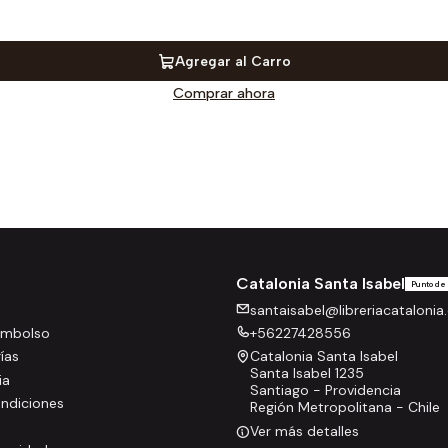
Agregar al Carro
Comprar ahora
Catalonia Santa Isabel
Punto de
santaisabel@libreriacatalonia.
eembolso
+56227428556
rías
Catalonia Santa Isabel
Santa Isabel 1235
ia
Santiago - Providencia
ndiciones
Región Metropolitana - Chile
Ver más detalles