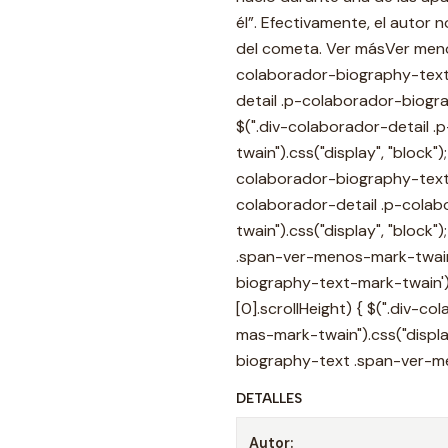
él”. Efectivamente, el autor n
del cometa. ‍Ver másVer meno
colaborador-biography-text-m
detail .p-colaborador-biogra
$(".div-colaborador-detail
twain").css("display", "block"
colaborador-biography-text-m
colaborador-detail .p-cola
twain").css("display", "block
.span-ver-menos-mark-twain").
biography-text-mark-twain')[
[0].scrollHeight) { $(".div-
mas-mark-twain").css("displa
biography-text .span-ver-men
DETALLES
Autor: