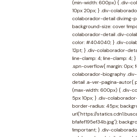
(min-width: 600px) { .div-c
10px 20px; } .div-colaborado
colaborador-detail div.img-pr
background-size: cover !impo
colaborador-detail .div-col
color: #404040; } .div-cola
12pt; } .div-colaborador-det
line-clamp: 4; line-clamp: 4
.spn-overflow{ margin: 0px; f
colaborador-biography .div-c
detail .a-ver-pagina-autor{ 
(max-width: 600px) { .div-c
5px 10px; } .div-colaborador-
border-radius: 45px; backgr
url('https://statics.cdn1.bu
bfafef195ef34b.jpg'); backgr
!important; } .div-colaborad