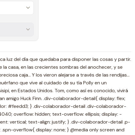
ca luz del día que quedaba para disponer las cosas y partir.
e la casa, en las crecientes sombras del anochecer, y se
reciosa caja... Y los vieron alejarse a través de las rendijas...
érfano que vive al cuidado de su tía Polly en un
isisipi, en Estados Unidos. Tom, como así es conocido, vivirá
 amigo Huck Finn. .div-colaborador-detail{ display: flex;
or: #feedd3; } .div-colaborador-detail .div-colaborador-
0; overflow: hidden; text-overflow: ellipsis; display: -
: vertical; text-align: justify; } .div-colaborador-detail .p-
.spn-overflow{ display: none; } @media only screen and