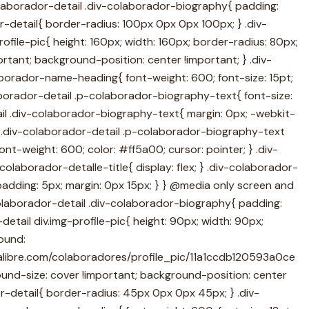
olaborador-detail .div-colaborador-biography{ padding:
r-detail{ border-radius: 100px 0px 0px 100px; } .div-
ofile-pic{ height: 160px; width: 160px; border-radius: 80px;
rtant; background-position: center !important; } .div-
aborador-name-heading{ font-weight: 600; font-size: 15pt;
borador-detail .p-colaborador-biography-text{ font-size:
ail .div-colaborador-biography-text{ margin: 0px; -webkit-
; } .div-colaborador-detail .p-colaborador-biography-text
ont-weight: 600; color: #ff5a00; cursor: pointer; } .div-
olaborador-detalle-title{ display: flex; } .div-colaborador-
padding: 5px; margin: 0px 15px; } } @media only screen and
olaborador-detail .div-colaborador-biography{ padding:
detail div.img-profile-pic{ height: 90px; width: 90px;
ound:
scalibre.com/colaboradores/profile_pic/11a1ccdb120593a0ce
ound-size: cover !important; background-position: center
or-detail{ border-radius: 45px 0px 0px 45px; } .div-