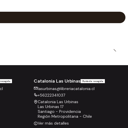
Catalonia Las Urbinas
 recogida
Punto de recogida
cl
lasurbinas@libreriacatalonia.cl
+56222341037
Catalonia Las Urbinas
Las Urbinas 17
Santiago - Providencia
Región Metropolitana - Chile
Ver más detalles