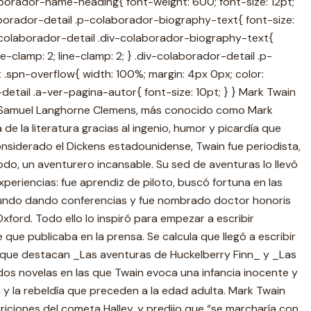
borador-name-heading{ font-weight: 600; font-size: 12pt;
borador-detail .p-colaborador-biography-text{ font-size:
v-colaborador-detail .div-colaborador-biography-text{
e-clamp: 2; line-clamp: 2; } .div-colaborador-detail .p-
.spn-overflow{ width: 100%; margin: 4px 0px; color:
detail .a-ver-pagina-autor{ font-size: 10pt; } } Mark Twain
orSamuel Langhorne Clemens, más conocido como Mark
 de la literatura gracias al ingenio, humor y picardía que
nsiderado el Dickens estadounidense, Twain fue periodista,
todo, un aventurero incansable. Su sed de aventuras lo llevó
experiencias: fue aprendiz de piloto, buscó fortuna en las
 mundo dando conferencias y fue nombrado doctor honoris
xford. Todo ello lo inspiró para empezar a escribir
que publicaba en la prensa. Se calcula que llegó a escribir
 que destacan _Las aventuras de Huckelberry Finn_ y _Las
os novelas en las que Twain evoca una infancia inocente y
usión y la rebeldía que preceden a la edad adulta. Mark Twain
riciones del cometa Halley, y predijo que “se marcharía con