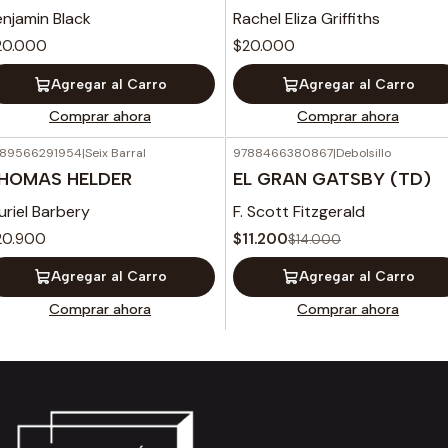
enjamin Black
Rachel Eliza Griffiths
20.000
$20.000
Agregar al Carro
Agregar al Carro
Comprar ahora
Comprar ahora
89566291954
|
Seix Barral
9788466380867
|
Debolsillo
-20%
OFF
HOMAS HELDER
EL GRAN GATSBY (TD)
riel Barbery
F. Scott Fitzgerald
20.900
$11.200
$14.000
Agregar al Carro
Agregar al Carro
Comprar ahora
Comprar ahora