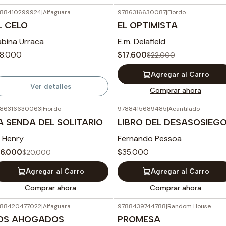
88410299924
|
Alfaguara
9786316630087
|
Fiordo
-20%
OFF
Agotado
L CELO
EL OPTIMISTA
abina Urraca
E.m. Delafield
18.000
$17.600
$22.000
Agregar al Carro
Ver detalles
Comprar ahora
86316630063
|
Fiordo
9788415689485
|
Acantilado
-20%
OFF
A SENDA DEL SOLITARIO
LIBRO DEL DESASOSIEG
. Henry
Fernando Pessoa
16.000
$35.000
$20.000
Agregar al Carro
Agregar al Carro
Comprar ahora
Comprar ahora
88420477022
|
Alfaguara
9788439744788
|
Random House
OS AHOGADOS
PROMESA