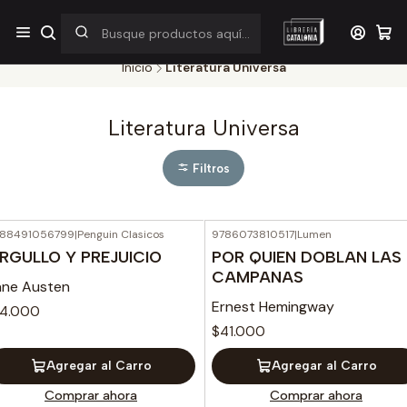
¡Por pocos días! Despacho a $1.000 en RM por compras sobre
$38.000
Inicio
Literatura Universa
Literatura Universa
Filtros
88491056799
|
Penguin Clasicos
9786073810517
|
Lumen
RGULLO Y PREJUICIO
POR QUIEN DOBLAN LAS
CAMPANAS
ane Austen
Ernest Hemingway
14.000
$41.000
Agregar al Carro
Agregar al Carro
Comprar ahora
Comprar ahora