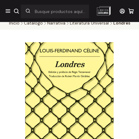
¡Por pocos días! Despacho a $1.000 en RM por compras sobre
$38.000
Inicio
Catálogo
Narrativa
Literatura Universal
Londres