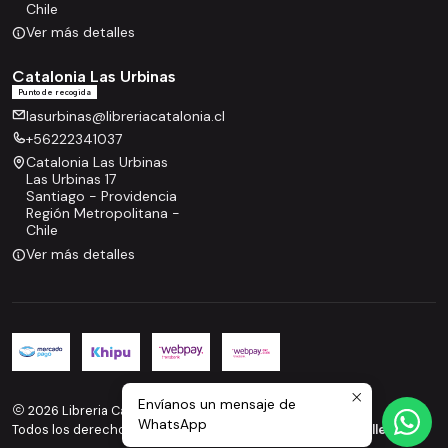
Chile
Ver más detalles
Catalonia Las Urbinas
Punto de recogida
lasurbinas@libreriacatalonia.cl
+56222341037
Catalonia Las Urbinas
Las Urbinas 17
Santiago - Providencia
Región Metropolitana -
Chile
Ver más detalles
Envíanos un mensaje de
2026 Libreria Catalonia.
WhatsApp
Todos los derechos reservados.
Desarrollado por Jumpseller
.