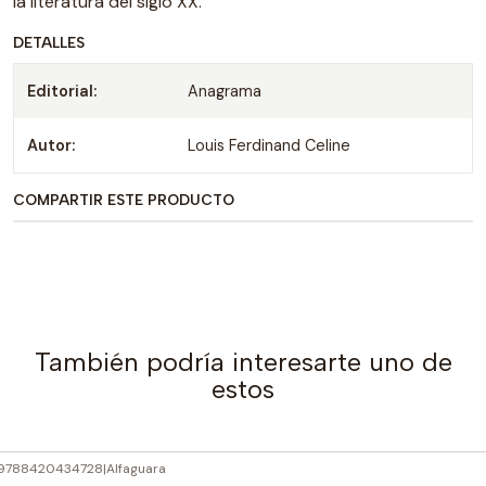
la literatura del siglo XX.
DETALLES
Editorial:
Anagrama
Autor:
Louis Ferdinand Celine
COMPARTIR ESTE PRODUCTO
También podría interesarte uno de
estos
9788420434728
|
Alfaguara