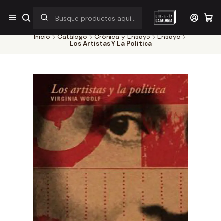
¡Por pocos días! Despacho a $1.000 en RM por compras sobre
$38.000
Inicio
Catálogo
Crónica y Ensayo
Ensayo
Los Artistas Y La Politica