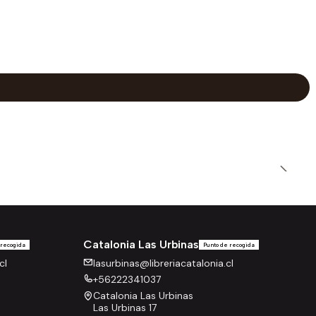
Catalonia Las Urbinas
 recogida
Punto de recogida
cl
lasurbinas@libreriacatalonia.cl
+56222341037
Catalonia Las Urbinas
Las Urbinas 17