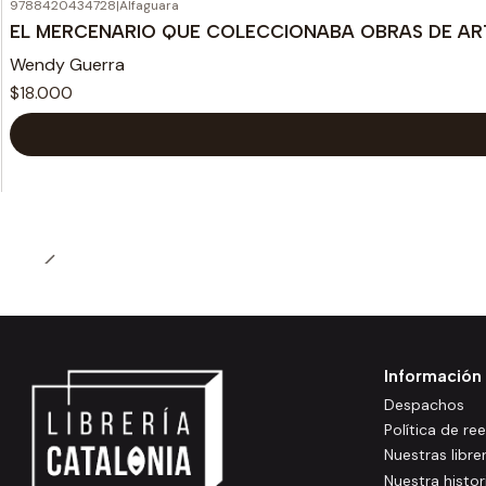
9788420434728
|
Alfaguara
EL MERCENARIO QUE COLECCIONABA OBRAS DE AR
Wendy Guerra
$18.000
Información
Despachos
Política de r
Nuestras libre
Nuestra histor