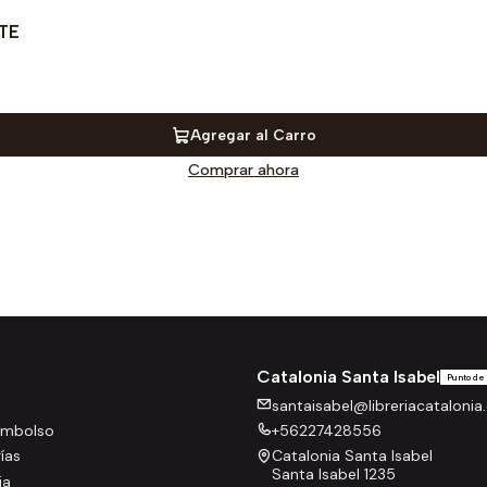
TE
Agregar al Carro
Comprar ahora
Catalonia Santa Isabel
Punto de
santaisabel@libreriacatalonia.
eembolso
+56227428556
rías
Catalonia Santa Isabel
Santa Isabel 1235
ia