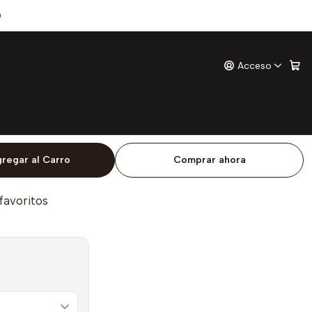
ionados
0
Acceso
os Traicionados
ones
o
regar al Carro
Comprar ahora
 favoritos