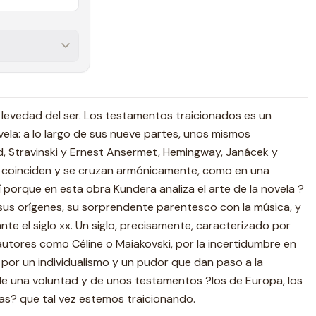
 levedad del ser. Los testamentos traicionados es un
la: a lo largo de sus nueve partes, unos mismos
d, Stravinski y Ernest Ansermet, Hemingway, Janácek y
n, coinciden y se cruzan armónicamente, como en una
 porque en esta obra Kundera analiza el arte de la novela ?
sus orígenes, su sorprendente parentesco con la música, y
ante el siglo xx. Un siglo, precisamente, caracterizado por
utores como Céline o Maiakovski, por la incertidumbre en
, por un individualismo y un pudor que dan paso a la
a de una voluntad y de unos testamentos ?los de Europa, los
istas? que tal vez estemos traicionando.