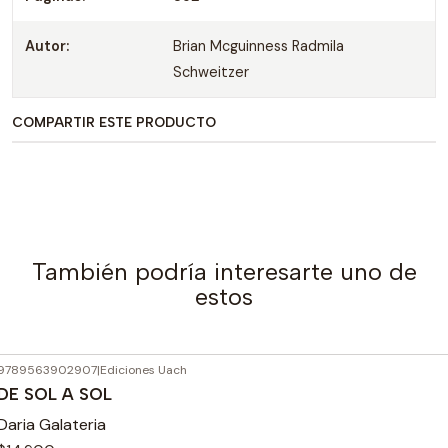
Autor:
Brian Mcguinness Radmila
Schweitzer
COMPARTIR ESTE PRODUCTO
También podría interesarte uno de
estos
9789563902907
|
Ediciones Uach
DE SOL A SOL
Daria Galateria