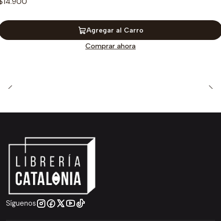
$14.900
Agregar al Carro
Comprar ahora
Síguenos