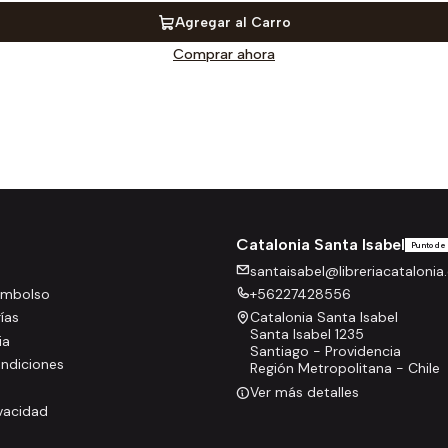
Agregar al Carro
Comprar ahora
Catalonia Santa Isabel
Punto de
santaisabel@libreriacatalonia.
eembolso
+56227428556
rías
Catalonia Santa Isabel
Santa Isabel 1235
ia
Santiago - Providencia
ndiciones
Región Metropolitana - Chile
Ver más detalles
ivacidad