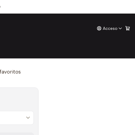
Amanuta)
0
Acceso
ation (Amanuta)
ones
o
 favoritos