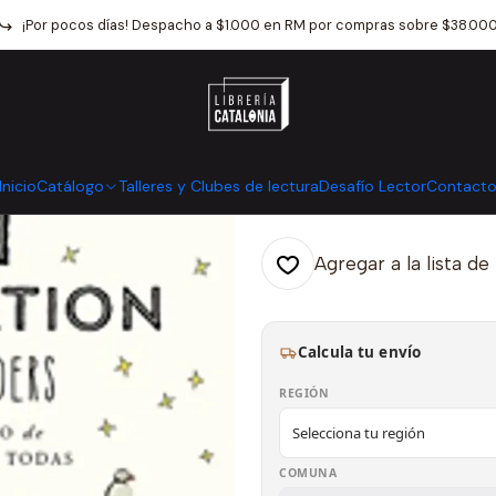
Catálogo
Otros
Comics Y Novela Grafica
Lost In Translation (
¡Por pocos días! Despacho a $1.000 en RM por compras sobre $38.00
|
Lost In Transl
Mostrar stock de ubicaci
Inicio
Catálogo
Talleres y Clubes de lectura
Desafío Lector
Contact
Agregar a la lista de
Calcula tu envío
REGIÓN
COMUNA