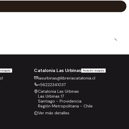
Catalonia Las Urbinas
 recogida
Punto de recogida
cl
lasurbinas@libreriacatalonia.cl
+56222341037
Catalonia Las Urbinas
Las Urbinas 17
Santiago - Providencia
Región Metropolitana - Chile
Ver más detalles