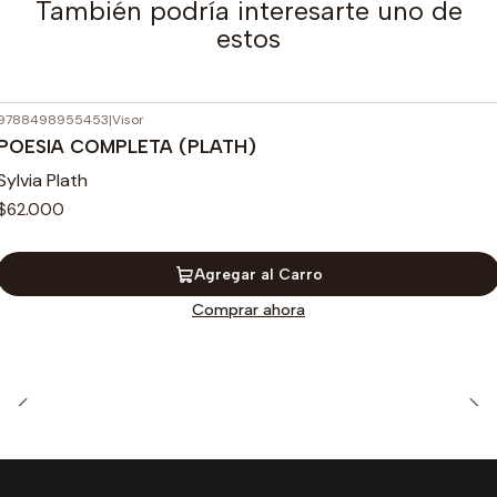
También podría interesarte uno de
estos
9788498955453
|
Visor
POESIA COMPLETA (PLATH)
Sylvia Plath
$62.000
Agregar al Carro
Comprar ahora