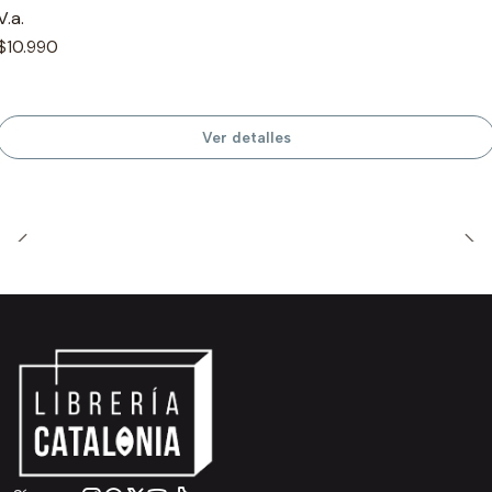
V.a.
$10.990
Ver detalles