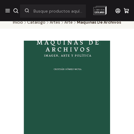
¡Por pocos días! Despacho a $1.000 en RM por compras sobre
$38.000
Inicio
Catálogo
Artes
Arte
Maquinas De Archivos