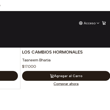
0
Acceso
o
9789877353617
|
Aguilar
LOS CAMBIOS HORMONALES
Tasneem Bhatia
$17.000
Agregar al Carro
Comprar ahora