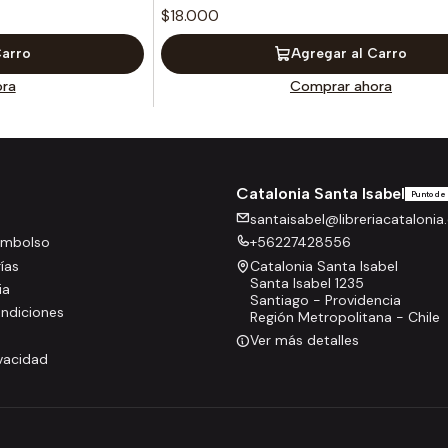
$18.000
Carro
Agregar al Carro
ra
Comprar ahora
Catalonia Santa Isabel
Punto de
santaisabel@libreriacatalonia.
eembolso
+56227428556
rías
Catalonia Santa Isabel
Santa Isabel 1235
ia
Santiago - Providencia
ndiciones
Región Metropolitana - Chile
Ver más detalles
ivacidad