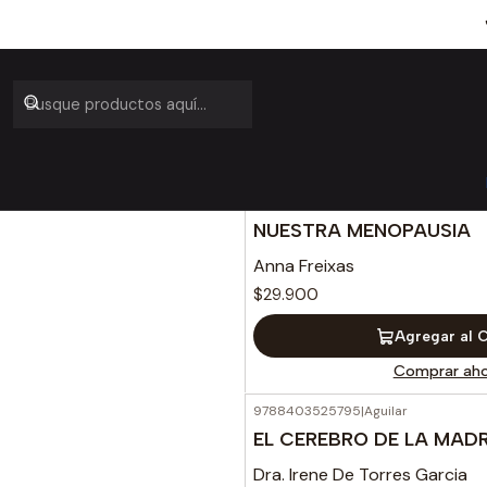
9788412779806
|
Capitan Swing
NUESTRA MENOPAUSIA
Anna Freixas
$29.900
Agregar al 
Comprar aho
9788403525795
|
Aguilar
EL CEREBRO DE LA MAD
Dra. Irene De Torres Garcia