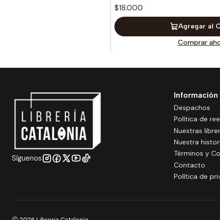
$18.000
Agregar al 
Comprar aho
Información
Despachos
Política de r
Nuestras libre
Nuestra histor
Términos y Co
Síguenos
Contacto
Política de pr
2026 Libreria Catalonia.