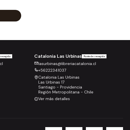
Catalonia Las Urbinas
 recogida
Punto de recogida
cl
lasurbinas@libreriacatalonia.cl
+56222341037
Catalonia Las Urbinas
Las Urbinas 17
Santiago - Providencia
Región Metropolitana - Chile
Ver más detalles