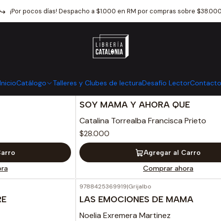
Inicio
Maternidad
¡Por pocos días! Despacho a $1.000 en RM por compras sobre $38.00
Maternidad
Inicio
Catálogo
Talleres y Clubes de lectura
Desafío Lector
Contact
9789564188799
|
Distribucion
SOY MAMA Y AHORA QUE
Catalina Torrealba Francisca Prieto
$28.000
Carro
Agregar al Carro
ra
Comprar ahora
9788425369919
|
Grijalbo
RE
LAS EMOCIONES DE MAMA
Noelia Exremera Martinez