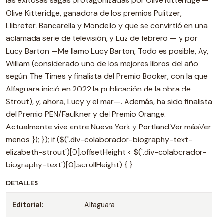
las exitosas sagas protagonizadas por Olive Kitteridge —
Olive Kitteridge, ganadora de los premios Pulitzer,
Llibreter, Bancarella y Mondello y que se convirtió en una
aclamada serie de televisión, y Luz de febrero — y por
Lucy Barton —Me llamo Lucy Barton, Todo es posible, Ay,
William (considerado uno de los mejores libros del año
según The Times y finalista del Premio Booker, con la que
Alfaguara inició en 2022 la publicación de la obra de
Strout), y, ahora, Lucy y el mar—. Además, ha sido finalista
del Premio PEN/Faulkner y del Premio Orange.
Actualmente vive entre Nueva York y Portland.Ver másVer
menos }); }); if ($('.div-colaborador-biography-text-
elizabeth-strout')[0].offsetHeight < $('.div-colaborador-
biography-text')[0].scrollHeight) { }
DETALLES
Editorial:
Alfaguara