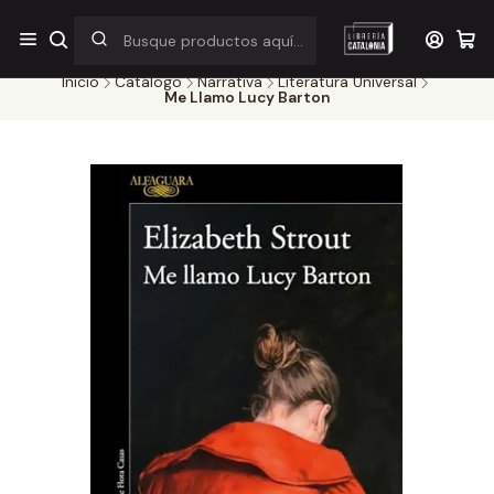
¡Por pocos días! Despacho a $1.000 en RM por compras sobre
$38.000
Inicio
Catálogo
Narrativa
Literatura Universal
Me Llamo Lucy Barton