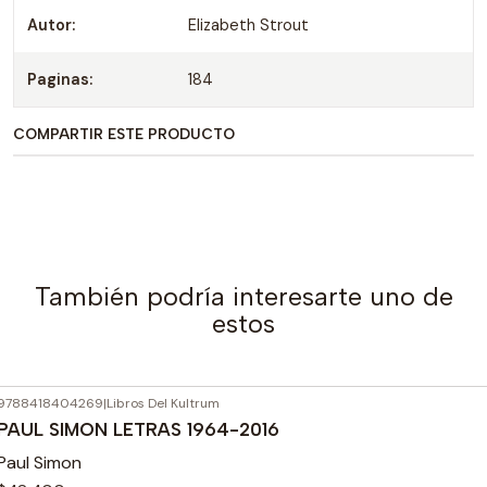
Autor:
Elizabeth Strout
Paginas:
184
COMPARTIR ESTE PRODUCTO
También podría interesarte uno de
estos
9788418404269
|
Libros Del Kultrum
Agotado
PAUL SIMON LETRAS 1964-2016
Paul Simon