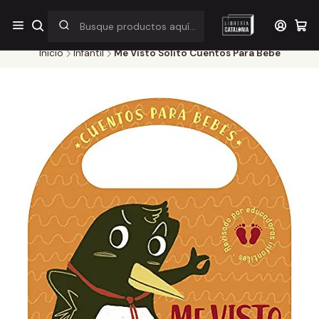
¡Por pocos días! Despacho a $1.000 en RM por compras sobre
$38.000
Inicio
Infantil
Me Visto Solito Cuentos Para Bebe