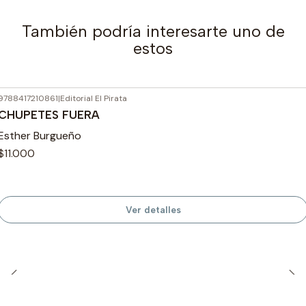
También podría interesarte uno de
estos
9788417210861
|
Editorial El Pirata
Agotado
CHUPETES FUERA
Esther Burgueño
$11.000
Ver detalles