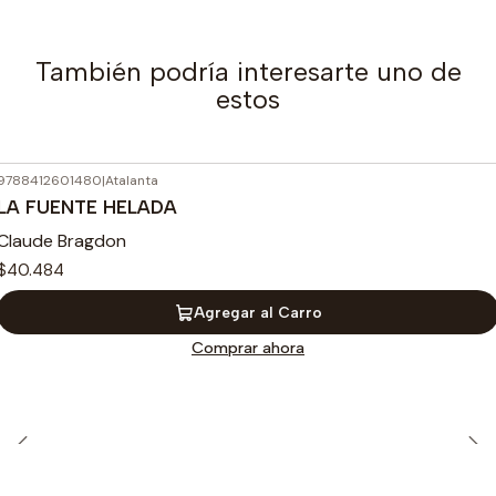
También podría interesarte uno de
estos
9788412601480
|
Atalanta
LA FUENTE HELADA
Claude Bragdon
$40.484
Agregar al Carro
Comprar ahora