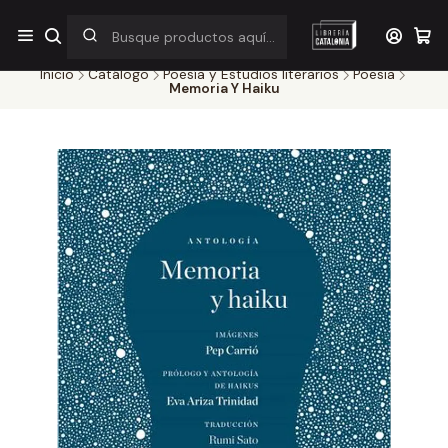
¡Por pocos días! Despacho a $1.000 en RM por compras sobre
$38.000
Inicio
Catálogo
Poesía y Estudios literarios
Poesia
Memoria Y Haiku