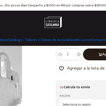
cio
Catálogo
Narrativa
Literatura Latinoamericana
Metempsico
¡Por pocos días! Despacho a $1.000 en RM por compras sobre $38.00
|
Metempsicosi
Mostrar stock de ubicaci
Inicio
Catálogo
Talleres y Clubes de lectura
Desafío Lector
Contact
Ag
Cantidad
Agregar a la lista de
Calcula tu envío
REGIÓN