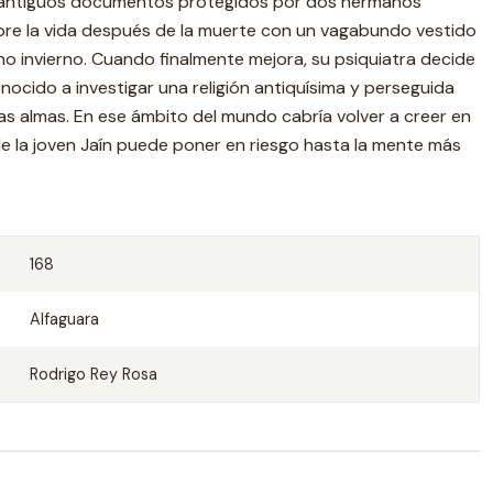
antiguos documentos protegidos por dos hermanos
bre la vida después de la muerte con un vagabundo vestido
eno invierno. Cuando finalmente mejora, su psiquiatra decide
onocido a investigar una religión antiquísima y perseguida
las almas. En ese ámbito del mundo cabría volver a creer en
 de la joven Jaín puede poner en riesgo hasta la mente más
168
Alfaguara
Rodrigo Rey Rosa