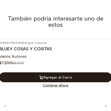
También podría interesarte uno de
estos
9789877365146
|
Penguin Clasicos
-20%
OFF
BLUEY COSAS Y COSITAS
Varios Autores
$7.200
$9.000
Agregar al Carro
Comprar ahora