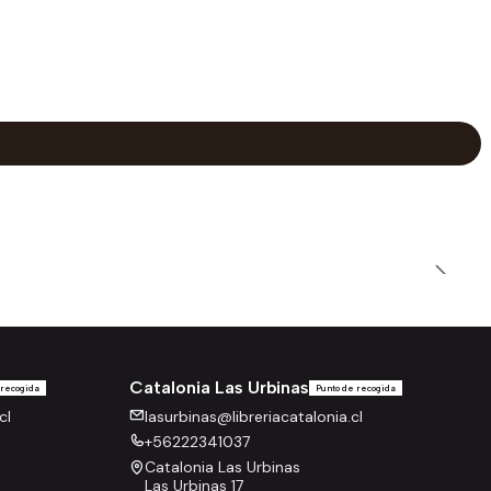
Catalonia Las Urbinas
 recogida
Punto de recogida
cl
lasurbinas@libreriacatalonia.cl
+56222341037
Catalonia Las Urbinas
Las Urbinas 17