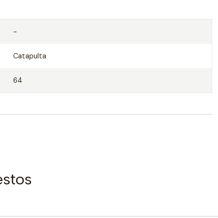
-
Catapulta
64
estos