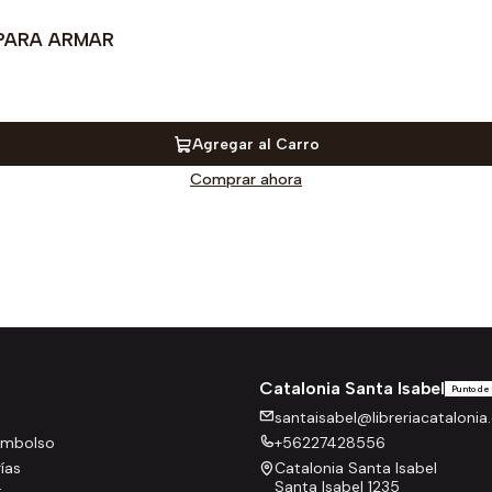
 PARA ARMAR
Agregar al Carro
Comprar ahora
Catalonia Santa Isabel
Punto de
santaisabel@libreriacatalonia.
eembolso
+56227428556
rías
Catalonia Santa Isabel
Santa Isabel 1235