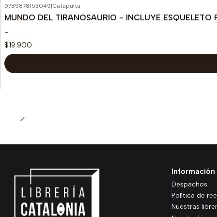
9789878153049
|
Catapulta
MUNDO DEL TIRANOSAURIO - INCLUYE ESQUELETO
-
$19.900
Información
Despachos
Política de r
Nuestras libre