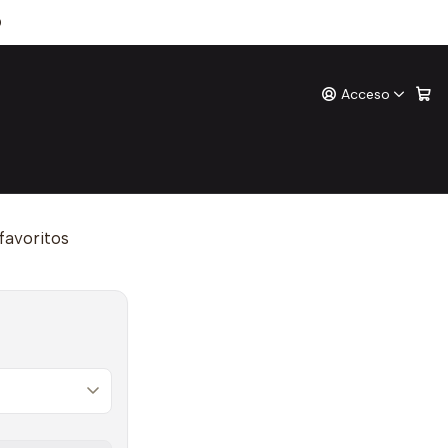
etal Perdido
0
Acceso
 Bruma 7 El Metal Perdido
ones
o
 favoritos