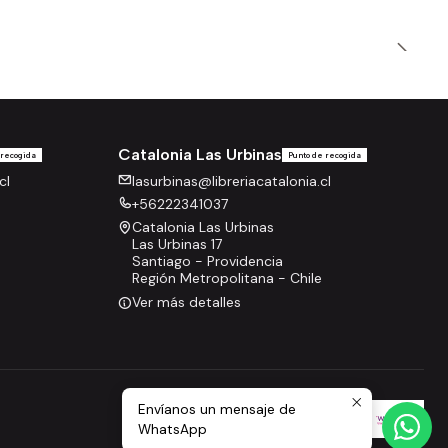
Catalonia Las Urbinas
 recogida
Punto de recogida
cl
lasurbinas@libreriacatalonia.cl
+56222341037
Catalonia Las Urbinas
Las Urbinas 17
Santiago - Providencia
Región Metropolitana - Chile
Ver más detalles
Envíanos un mensaje de
WhatsApp