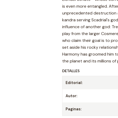
is even more entangled. Afte
unprecedented destruction an
kandra serving Scadrial's god
influence of another god: Trel
play from the larger Cosmere-
who claim their goal is to p
set aside his rocky relatio
Harmony has groomed him to b
the planet and its millions o
DETALLES
Editorial:
Autor:
Paginas: