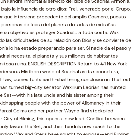
un kandra inmortal al servicio del dios de Scadrial, Armonía,
 bajo la influencia de otro dios: Trell, venerado por el Grupo.
ctor que interviene procedente del amplio Cosmere, puesto
s personas de fuera del planeta dotadas de extrañas
 su objetivo es proteger Scadrial... a toda costa. Wax
ado las dificultades de su relación con Dios y se convierte de
ía lo ha estado preparando para ser. Si nadie da el paso y
rial necesita, el planeta y sus millones de habitantes
amitosa ruina. ENGLISH DESCRIPTION Return to #1 New York
derson's Mistborn world of Scadrial as its second era,
f Law, comes to its earth-shattering conclusion in The Lost
awman turned big-city senator Waxillium Ladrian has hunted
 Set--with his late uncle and his sister among their
kidnapping people with the power of Allomancy in their
Marasi Colms and her partner Wayne find stockpiled
City of Bilming, this opens a new lead. Conflict between
only favors the Set, and their tendrils now reach to the
ption Wax and Steris have sought to expose--and Bilming