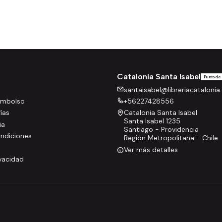
Catalonia Santa Isabel
Punto de
santaisabel@libreriacatalonia.
eembolso
+56227428556
rías
Catalonia Santa Isabel
Santa Isabel 1235
ia
Santiago - Providencia
ndiciones
Región Metropolitana - Chile
Ver más detalles
ivacidad