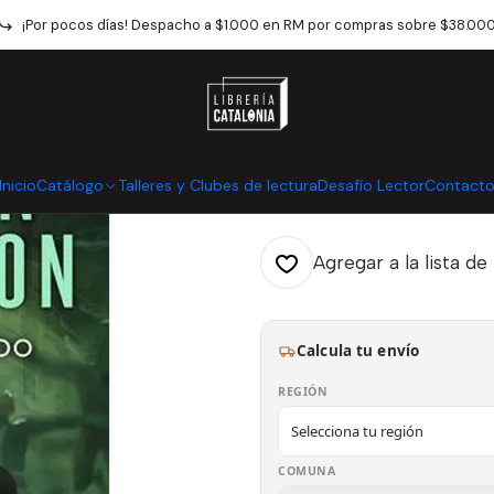
logo
Narrativa
Literatura Fantastica
Nacidos De La Bruma 7 El M
¡Por pocos días! Despacho a $1.000 en RM por compras sobre $38.00
|
Nacidos De La
Mostrar stock de ubicaci
Inicio
Catálogo
Talleres y Clubes de lectura
Desafío Lector
Contact
Agregar a la lista de
Calcula tu envío
REGIÓN
COMUNA