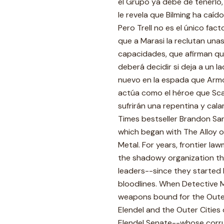
el Grupo ya debe de tenerlo, 
le revela que Bilming ha caído
Pero Trell no es el único fa
que a Marasi la reclutan una
capacidades, que afirman que
deberá decidir si deja a un l
nuevo en la espada que Armon
actúa como el héroe que Scad
sufrirán una repentina y cal
Times bestseller Brandon San
which began with The Alloy o
Metal. For years, frontier l
the shadowy organization the
leaders--since they started 
bloodlines. When Detective 
weapons bound for the Outer 
Elendel and the Outer Cities 
Elendel Senate--whose corru