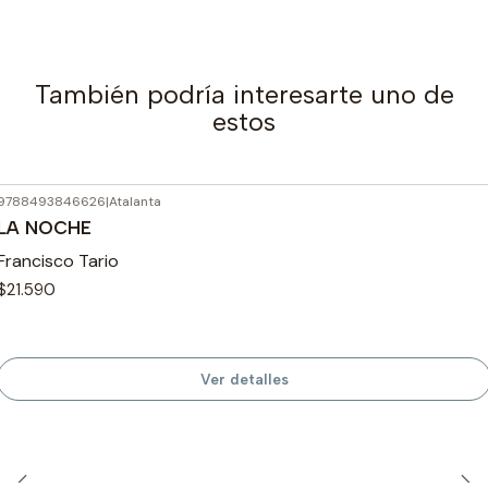
También podría interesarte uno de
estos
9788493846626
|
Atalanta
Agotado
LA NOCHE
Francisco Tario
$21.590
Ver detalles