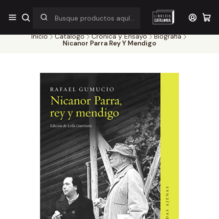
¡Por pocos días! Despacho a $1.000 en RM por compras sobre
$38.000
Inicio
Catálogo
Crónica y Ensayo
Biografia
Nicanor Parra Rey Y Mendigo