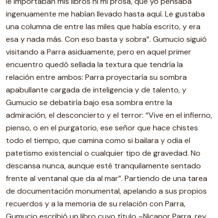
le importaban mis libros ni mi prosa, que yo pensaba
ingenuamente me habían llevado hasta aquí. Le gustaba
una columna de entre las miles que había escrito, y era
esa y nada más. Con eso basta y sobra”. Gumucio siguió
visitando a Parra asiduamente, pero en aquel primer
encuentro quedó sellada la textura que tendría la
relación entre ambos: Parra proyectaría su sombra
apabullante cargada de inteligencia y de talento, y
Gumucio se debatiría bajo esa sombra entre la
admiración, el desconcierto y el terror: “Vive en el infierno,
pienso, o en el purgatorio, ese señor que hace chistes
todo el tiempo, que camina como si bailara y odia el
patetismo existencial o cualquier tipo de gravedad. No
descansa nunca, aunque esté tranquilamente sentado
frente al ventanal que da al mar”. Partiendo de una tarea
de documentación monumental, apelando a sus propios
recuerdos y a la memoria de su relación con Parra,
Gumucio escribió un libro cuyo título –Nicanor Parra, rey