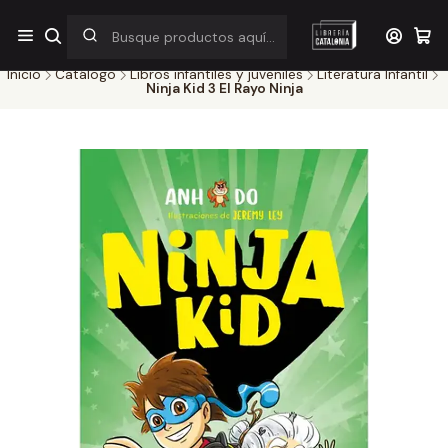
¡Por pocos días! Despacho a $1.000 en RM por compras sobre
$38.000
Inicio
Catálogo
Libros infantiles y juveniles
Literatura Infantil
Ninja Kid 3 El Rayo Ninja