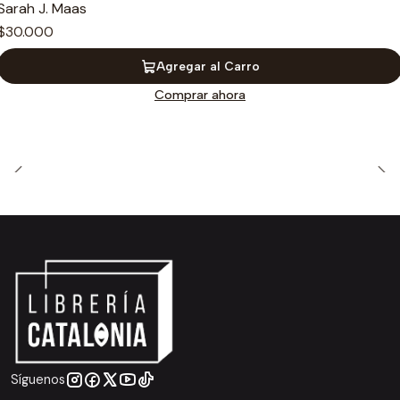
Sarah J. Maas
$30.000
Agregar al Carro
Comprar ahora
Síguenos