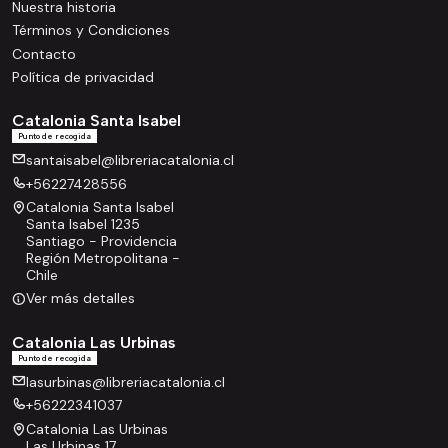
Nuestra historia
Términos y Condiciones
Contacto
Política de privacidad
Catalonia Santa Isabel
Punto de recogida
santaisabel@libreriacatalonia.cl
+56227428556
Catalonia Santa Isabel
Santa Isabel 1235
Santiago - Providencia
Región Metropolitana -
Chile
Ver más detalles
Catalonia Las Urbinas
Punto de recogida
lasurbinas@libreriacatalonia.cl
+56222341037
Catalonia Las Urbinas
Las Urbinas 17