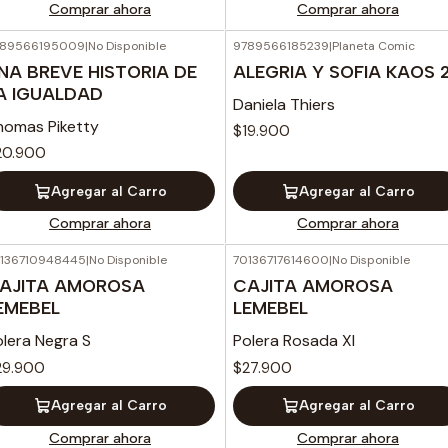
Comprar ahora
Comprar ahora
789566195009
|
No Disponible
9789566185239
|
Planeta Comic
NA BREVE HISTORIA DE
ALEGRIA Y SOFIA KAOS 
A IGUALDAD
Daniela Thiers
homas Piketty
$19.900
20.900
Agregar al Carro
Agregar al Carro
Comprar ahora
Comprar ahora
136710948445
|
No Disponible
70136717614600
|
No Disponible
AJITA AMOROSA
CAJITA AMOROSA
EMEBEL
LEMEBEL
olera Negra S
Polera Rosada Xl
29.900
$27.900
Agregar al Carro
Agregar al Carro
Comprar ahora
Comprar ahora