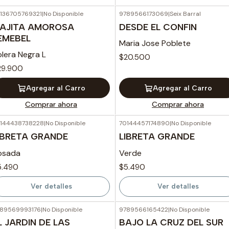
136705769321
|
No Disponible
9789566173069
|
Seix Barral
AJITA AMOROSA
DESDE EL CONFIN
EMEBEL
Maria Jose Poblete
lera Negra L
$20.500
29.900
Agregar al Carro
Agregar al Carro
Comprar ahora
Comprar ahora
144438738228
|
No Disponible
70144457174890
|
No Disponible
Agotado
Agotado
IBRETA GRANDE
LIBRETA GRANDE
osada
Verde
5.490
$5.490
Ver detalles
Ver detalles
89569993176
|
No Disponible
9789566165422
|
No Disponible
L JARDIN DE LAS
BAJO LA CRUZ DEL SUR