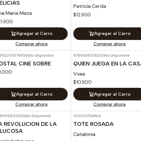
ELICIAS
Patricia Cerda
na Maria Maza
$12.900
21.900
Agregar al Carro
Agregar al Carro
Comprar ahora
Comprar ahora
352206574856
|
No Disponible
9789566159230
|
No Disponible
OSTAL CINE SOBRE
QUIEN JUEGA EN LA CAS
3.000
Vvaa
$10.900
Agregar al Carro
Agregar al Carro
Comprar ahora
Comprar ahora
89566122265
|
No Disponible
111020251
|
#N/a
A REVOLUCION DE LA
TOTE ROSADA
LUCOSA
Catalonia