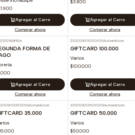
essie Inchauspe
$3.800
21.900
Agregar al Carro
Agregar al Carro
Comprar ahora
Comprar ahora
012016
|
#N/a
2020060100000
|
Autoedicion
EGUNDA FORMA DE
GIFTCARD 100.000
AGO
Varios
breria
$100.000
1.000
Agregar al Carro
Agregar al Carro
Comprar ahora
Comprar ahora
020060335000
|
Autoedicion
2020060350000
|
Autoedicion
IFTCARD 35.000
GIFTCARD 50.000
arios
Varios
35.000
$50.000