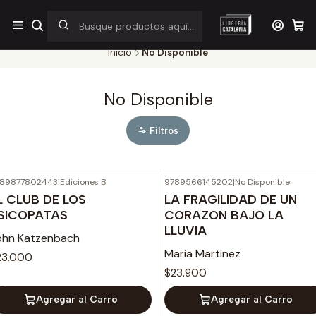
¡Por pocos días! Despacho a $1.000 en RM por compras sobre
$38.000
Inicio
No Disponible
No Disponible
Filtros
89877802443
|
Ediciones B
9789566145202
|
No Disponible
L CLUB DE LOS
LA FRAGILIDAD DE UN
SICOPATAS
CORAZON BAJO LA
LLUVIA
ohn Katzenbach
Maria Martinez
23.000
$23.900
Agregar al Carro
Agregar al Carro