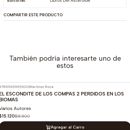
Editorial:
Libros Del Asteroide
COMPARTIR ESTE PRODUCTO
También podría interesarte uno de
estos
9789569995620
|
Martinez Roca
-20%
OFF
EL ESCONDITE DE LOS COMPAS 2 PERDIDOS EN LOS
BIOMAS
Varios Autores
$15.120
$18.900
Agregar al Carro