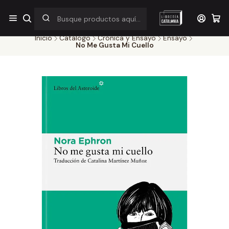
¡Por pocos días! Despacho a $1.000 en RM por compras sobre
$38.000
Inicio
Catálogo
Crónica y Ensayo
Ensayo
No Me Gusta Mi Cuello