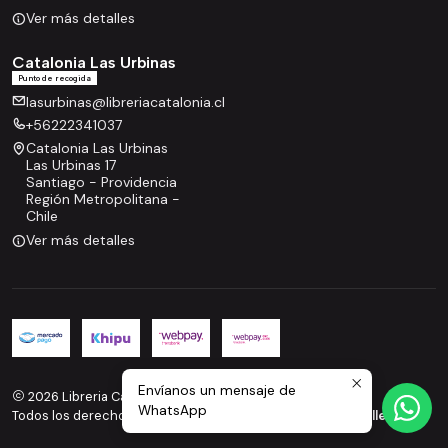
Ver más detalles
Catalonia Las Urbinas
Punto de recogida
lasurbinas@libreriacatalonia.cl
+56222341037
Catalonia Las Urbinas
Las Urbinas 17
Santiago - Providencia
Región Metropolitana -
Chile
Ver más detalles
Envíanos un mensaje de
2026 Libreria Catalonia.
WhatsApp
Todos los derechos reservados.
Desarrollado por Jumpseller
.