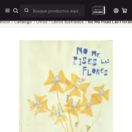
¡Por pocos días! Despacho a $1.000 en RM por compras sobre
$38.000
Inicio
Catálogo
Otros
Libros Ilustrados
No Me Pises Las Flores