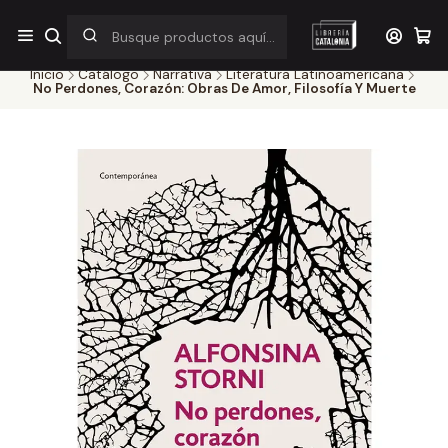
¡Por pocos días! Despacho a $1.000 en RM por compras sobre
$38.000
Inicio
Catálogo
Narrativa
Literatura Latinoamericana
No Perdones, Corazón: Obras De Amor, Filosofía Y Muerte