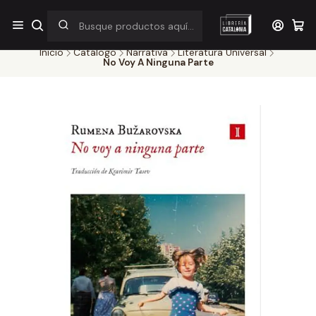
¡Por pocos días! Despacho a $1.000 en RM por compras sobre
$38.000
Inicio
Catálogo
Narrativa
Literatura Universal
No Voy A Ninguna Parte