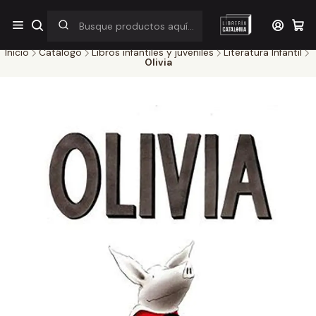
¡Por pocos días! Despacho a $1.000 en RM por compras sobre
$38.000
Inicio
Catálogo
Libros infantiles y juveniles
Literatura Infantil
Olivia