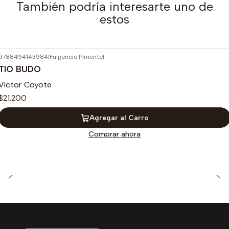
También podría interesarte uno de
estos
9788494143984
|
Fulgencio Pimentel
TIO BUDO
Victor Coyote
$21.200
Agregar al Carro
Comprar ahora