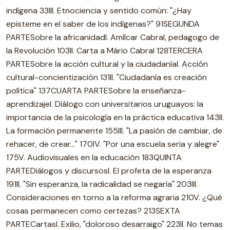
indígena 33III. Etnociencia y sentido común: "¿Hay
episteme en el saber de los indígenas?" 91SEGUNDA
PARTESobre la africanidadI. Amílcar Cabral, pedagogo de
la Revolución 103II. Carta a Mário Cabral 128TERCERA
PARTESobre la acción cultural y la ciudadaníaI. Acción
cultural-concientización 131II. "Ciudadanía es creación
política" 137CUARTA PARTESobre la enseñanza-
aprendizajeI. Diálogo con universitarios uruguayos: la
importancia de la psicología en la práctica educativa 143II.
La formación permanente 155III. "La pasión de cambiar, de
rehacer, de crear..." 170IV. "Por una escuela seria y alegre"
175V. Audiovisuales en la educación 183QUINTA
PARTEDiálogos y discursosI. El profeta de la esperanza
191II. "Sin esperanza, la radicalidad se negaría" 203III.
Consideraciones en torno a la reforma agraria 210V. ¿Qué
cosas permanecen como certezas? 213SEXTA
PARTECartasI. Exilio, "doloroso desarraigo" 223II. No temas