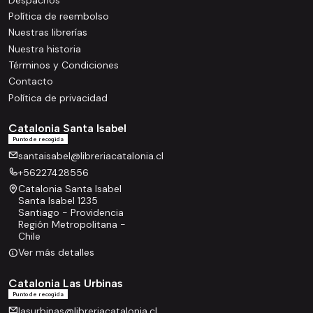
Política de reembolso
Nuestras librerías
Nuestra historia
Términos y Condiciones
Contacto
Política de privacidad
Catalonia Santa Isabel
Punto de recogida
santaisabel@libreriacatalonia.cl
+56227428556
Catalonia Santa Isabel
Santa Isabel 1235
Santiago - Providencia
Región Metropolitana -
Chile
Ver más detalles
Catalonia Las Urbinas
Punto de recogida
lasurbinas@libreriacatalonia.cl