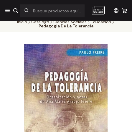
¡Por pocos días! Despacho a $1.000 en RM por compras sobre
$38.000
Inicio
Catálogo
Ciencias Sociales
Educacion
Pedagogia De La Tolerancia