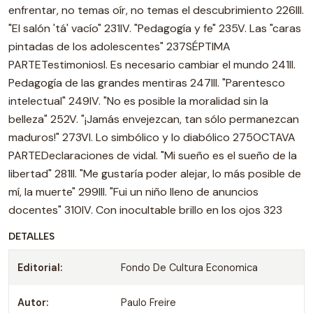
enfrentar, no temas oír, no temas el descubrimiento 226III.
"El salón 'tá' vacío" 231IV. "Pedagogía y fe" 235V. Las "caras
pintadas de los adolescentes" 237SÉPTIMA
PARTETestimoniosI. Es necesario cambiar el mundo 241II.
Pedagogía de las grandes mentiras 247III. "Parentesco
intelectual" 249IV. "No es posible la moralidad sin la
belleza" 252V. "¡Jamás envejezcan, tan sólo permanezcan
maduros!" 273VI. Lo simbólico y lo diabólico 275OCTAVA
PARTEDeclaraciones de vidaI. "Mi sueño es el sueño de la
libertad" 281II. "Me gustaría poder alejar, lo más posible de
mí, la muerte" 299III. "Fui un niño lleno de anuncios
docentes" 310IV. Con inocultable brillo en los ojos 323
DETALLES
Editorial:
Fondo De Cultura Economica
Autor:
Paulo Freire