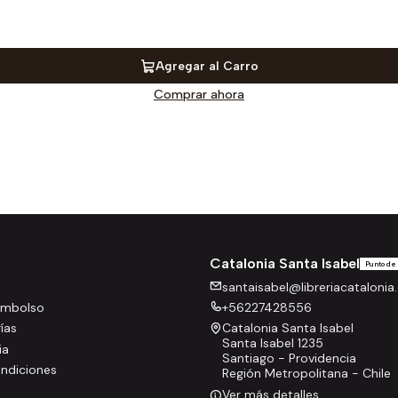
Agregar al Carro
Comprar ahora
Catalonia Santa Isabel
Punto de
santaisabel@libreriacatalonia.
eembolso
+56227428556
rías
Catalonia Santa Isabel
Santa Isabel 1235
ia
Santiago - Providencia
ndiciones
Región Metropolitana - Chile
Ver más detalles