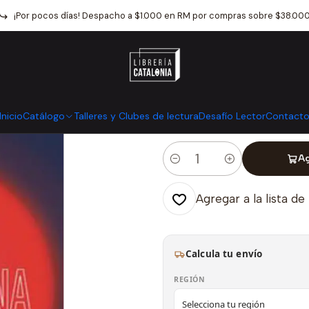
Inicio
Catálogo
Artes
Musica
Piensa En Mi Como Soy
¡Por pocos días! Despacho a $1.000 en RM por compras sobre $38.00
|
Piensa En Mi
Mostrar stock de ubicaci
Inicio
Catálogo
Talleres y Clubes de lectura
Desafío Lector
Contact
Ag
Cantidad
Agregar a la lista de
Calcula tu envío
REGIÓN