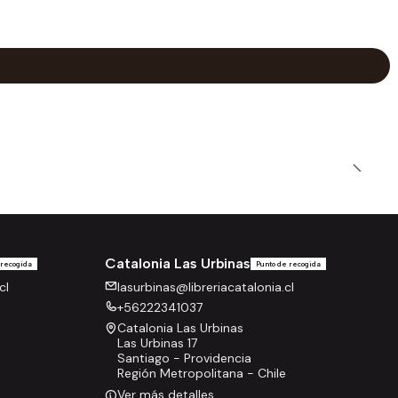
Catalonia Las Urbinas
 recogida
Punto de recogida
cl
lasurbinas@libreriacatalonia.cl
+56222341037
Catalonia Las Urbinas
Las Urbinas 17
Santiago - Providencia
Región Metropolitana - Chile
Ver más detalles