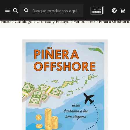
¡Por pocos días! Despacho a $1.000 en RM por compras sobre
$38.000
Inicio
Catálogo
Crónica y Ensayo
Periodismo
Piñera Offshore