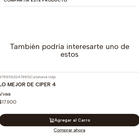
COMPARTIR ESTE PRODUCTO
También podría interesarte uno de
estos
9789563247985
|
Catalonia Udp
LO MEJOR DE CIPER 4
Vvaa
$17.900
Agregar al Carro
Comprar ahora