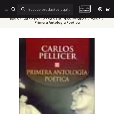
¡Por pocos días! Despacho a $1.000 en RM por compras sobre
$38.000
Inicio
Catálogo
Poesía y Estudios literarios
Poesia
Primera Antologia Poetica