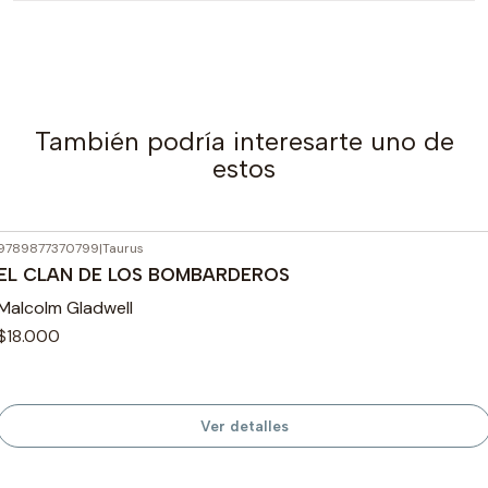
También podría interesarte uno de
estos
9789877370799
|
Taurus
Agotado
EL CLAN DE LOS BOMBARDEROS
Malcolm Gladwell
$18.000
Ver detalles