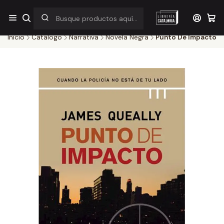
¡Por pocos días! Despacho a $1.000 en RM por compras sobre
$38.000
Inicio
Catálogo
Narrativa
Novela Negra
Punto De Impacto