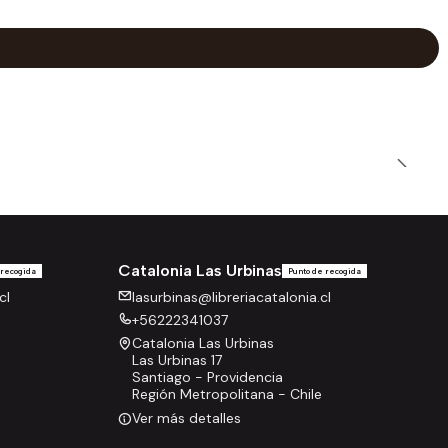
Catalonia Las Urbinas
 recogida
Punto de recogida
cl
lasurbinas@libreriacatalonia.cl
+56222341037
Catalonia Las Urbinas
Las Urbinas 17
Santiago - Providencia
Región Metropolitana - Chile
Ver más detalles