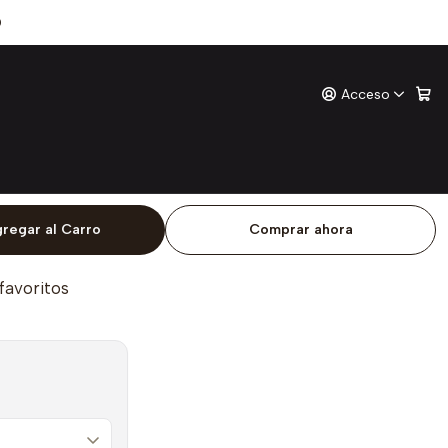
e
0
Acceso
e
ones
o
regar al Carro
Comprar ahora
 favoritos