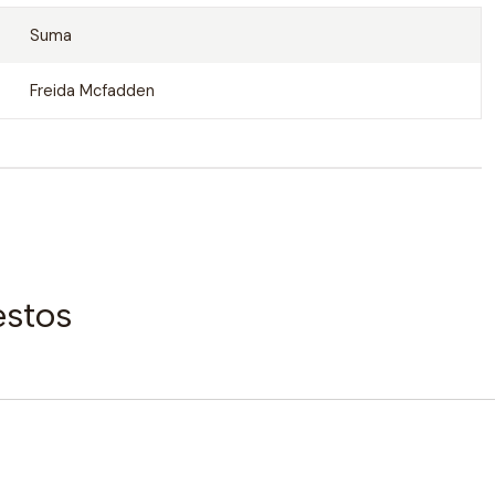
Suma
Freida Mcfadden
estos