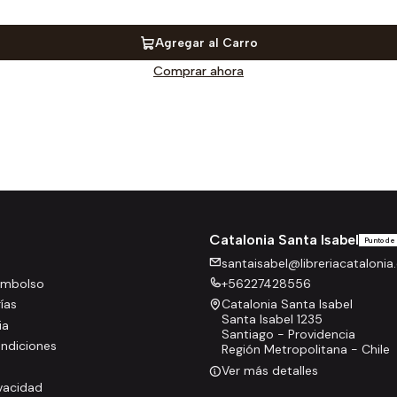
Agregar al Carro
Comprar ahora
Catalonia Santa Isabel
Punto de
santaisabel@libreriacatalonia.
eembolso
+56227428556
rías
Catalonia Santa Isabel
Santa Isabel 1235
ia
Santiago - Providencia
ndiciones
Región Metropolitana - Chile
Ver más detalles
ivacidad