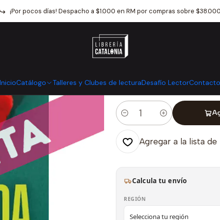
Inicio
Catálogo
Narrativa
Novela Negra Y Terror
Querida Debbi
¡Por pocos días! Despacho a $1.000 en RM por compras sobre $38.00
|
Querida Debbi
Mostrar stock de ubicaci
Inicio
Catálogo
Talleres y Clubes de lectura
Desafío Lector
Contact
Ag
Cantidad
Agregar a la lista de
Calcula tu envío
REGIÓN