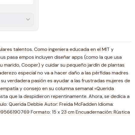
gulares talentos. Como ingeniera educada en el MIT y
us pasa empos incluyen diseñar apps (como la que usa
su marido, Cooper) y cuidar su pequeño jardín de plantas
aderezo especial no va a hacer daño a las pérfidas madres
o su verdadera pasión es ayudar a las frustradas mujeres de
 empatía y consejo en su columna semanal «Querida
asta que la despidieron repentinamente. Ahora, se dedica a
Título: Querida Debbie Autor: Freida McFadden Idioma:
789566190769 Formato: 15 x 23 cm Encuadernación: Rústica