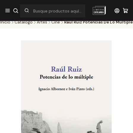
¡Por pocos días! Despacho a $1.000 en RM por compras sobre
$38.000
Inicio
Catálogo
Artes
Cine
Raul Ruiz Potencias De Lo Multiple