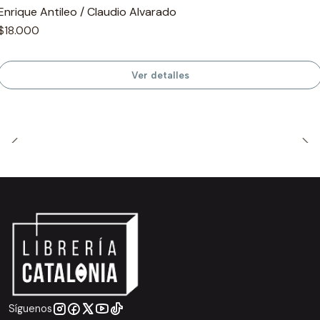
Enrique Antileo / Claudio Alvarado
$18.000
Ver detalles
Síguenos