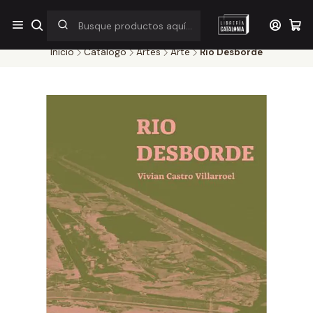
¡Por pocos días! Despacho a $1.000 en RM por compras sobre
$38.000
Inicio
Catálogo
Artes
Arte
Rio Desborde