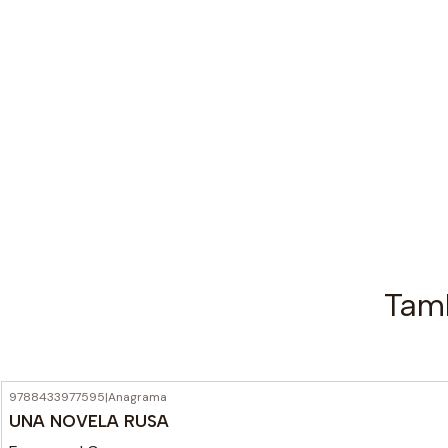
Tamb
9788433977595
|
Anagrama
-20%
OFF
UNA NOVELA RUSA