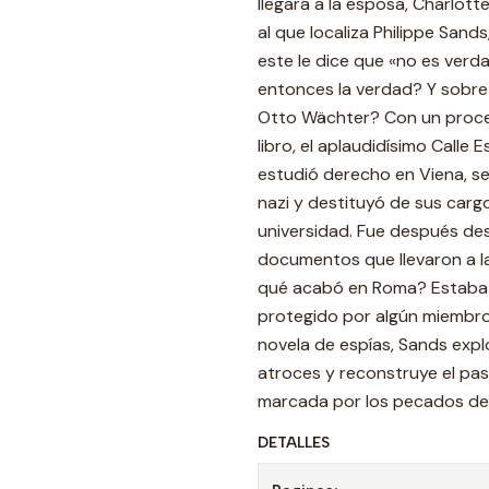
llegará a la esposa, Charlotte
al que localiza Philippe Sands,
este le dice que «no es ver
entonces la verdad? Y sobre 
Otto Wächter? Con un procedi
libro, el aplaudidísimo Calle
estudió derecho en Viena, se
nazi y destituyó de sus cargo
universidad. Fue después des
documentos que llevaron a la
qué acabó en Roma? Estaba a
protegido por algún miembro 
novela de espías, Sands exp
atroces y reconstruye el pas
marcada por los pecados del 
DETALLES