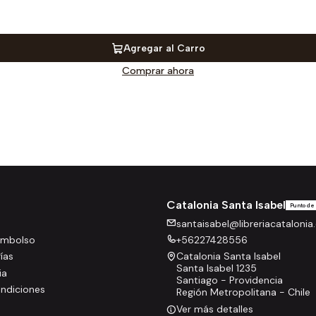
Agregar al Carro
Comprar ahora
Catalonia Santa Isabel
Punto de
santaisabel@libreriacatalonia.
eembolso
+56227428556
rías
Catalonia Santa Isabel
Santa Isabel 1235
ia
Santiago - Providencia
ndiciones
Región Metropolitana - Chile
Ver más detalles