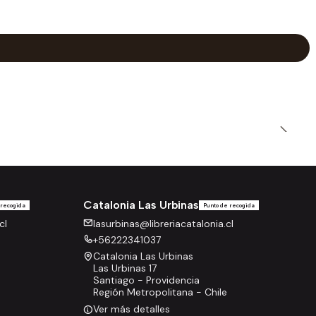
Catalonia Las Urbinas
 recogida
Punto de recogida
cl
lasurbinas@libreriacatalonia.cl
+56222341037
Catalonia Las Urbinas
Las Urbinas 17
Santiago - Providencia
Región Metropolitana - Chile
Ver más detalles