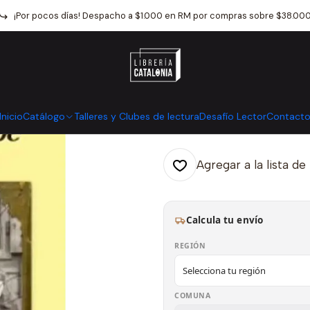
Inicio
Catálogo
Narrativa
Literatura Universal
Ruta De Escape
¡Por pocos días! Despacho a $1.000 en RM por compras sobre $38.00
|
Ruta De Esca
Mostrar stock de ubicaci
Inicio
Catálogo
Talleres y Clubes de lectura
Desafío Lector
Contact
Agregar a la lista de
Calcula tu envío
REGIÓN
COMUNA