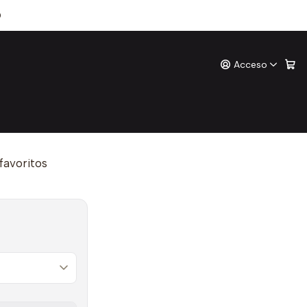
0
Acceso
pe
ones
o
 favoritos