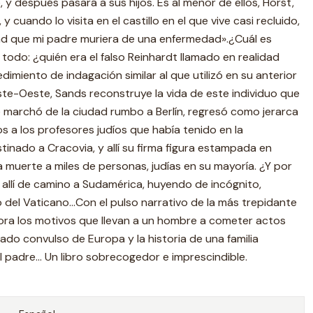
, y después pasará a sus hijos. Es al menor de ellos, Horst,
 y cuando lo visita en el castillo en el que vive casi recluido,
dad que mi padre muriera de una enfermedad».¿Cuál es
todo: ¿quién era el falso Reinhardt llamado en realidad
miento de indagación similar al que utilizó en su anterior
 Este-Oeste, Sands reconstruye la vida de este individuo que
 marchó de la ciudad rumbo a Berlín, regresó como jerarca
s a los profesores judíos que había tenido en la
tinado a Cracovia, y allí su firma figura estampada en
 muerte a miles de personas, judías en su mayoría. ¿Y por
llí de camino a Sudamérica, huyendo de incógnito,
del Vaticano...Con el pulso narrativo de la más trepidante
lora los motivos que llevan a un hombre a cometer actos
ado convulso de Europa y la historia de una familia
padre... Un libro sobrecogedor e imprescindible.