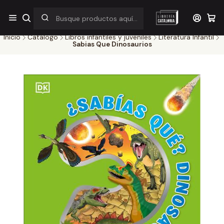
¡Por pocos días! Despacho a $1.000 en RM por compras sobre
$38.000
Inicio
Catálogo
Libros infantiles y juveniles
Literatura Infantil
Sabias Que Dinosaurios