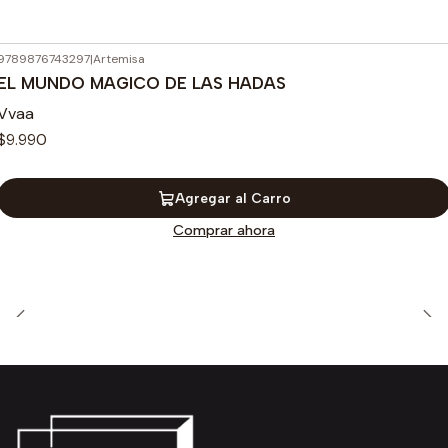
9789876743297
|
Artemisa
EL MUNDO MAGICO DE LAS HADAS
Vvaa
$9.990
Agregar al Carro
Comprar ahora