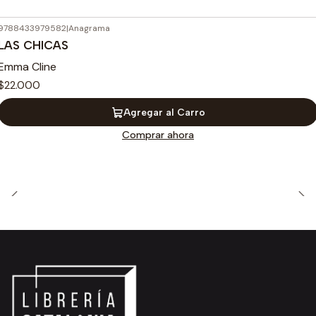
9788433979582
|
Anagrama
LAS CHICAS
Emma Cline
$22.000
Agregar al Carro
Comprar ahora