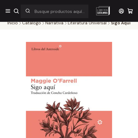
¡Por pocos días! Despacho a $1.000 en RM por compras sobre
$38.000
Inicio
Catálogo
Narrativa
Literatura Universal
Sigo Aqui