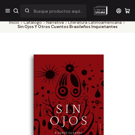
¡Por pocos días! Despacho a $1.000 en RM por compras sobre
$38.000
Inicio
Catálogo
Narrativa
Literatura Latinoamericana
Sin Ojos Y Otros Cuentos Brasileños Inquietantes