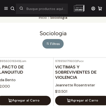
¡Por pocos días! Despacho a $1.000 en RM por compras sobre
$38.000
Inicio
Sociologia
Sociologia
Filtros
789560019349
|
Lom
9789561711600
|
Pucv
L PACTO DE
VICTIMAS Y
LANQUITUD
SOBREVIVIENTES DE
VIOLENCIA
ida Bento
Jeannette Rosentreter
12.000
$13.501
Agregar al Carro
Agregar al Carro