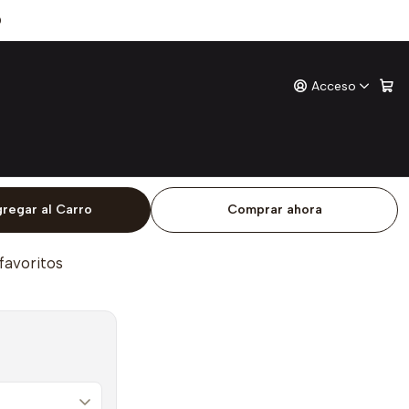
o
0
Acceso
Gato
ones
o
regar al Carro
Comprar ahora
 favoritos