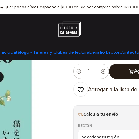
Inicio
Catálogo
Narrativa
Literatura Asiatica
Te Receto Un Gat
¡Por pocos días! Despacho a $1.000 en RM por compras sobre $38.00
|
Te Receto Un 
Mostrar stock de ubicaci
Inicio
Catálogo
Talleres y Clubes de lectura
Desafío Lector
Contact
Ag
Cantidad
Agregar a la lista de
Calcula tu envío
REGIÓN