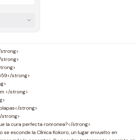
/strong>
/strong>
strong>
559</strong>
ng>
cm </strong>
g>
Solapas</strong>
</strong>
ue la cura perfecta ronronea?</strong>
o se esconde la Clínica Kokoro, un lugar envuelto en