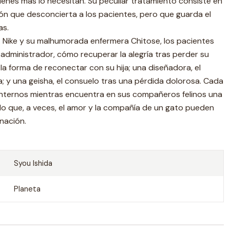
uienes más lo necesitan. Su peculiar tratamiento consiste en
ción que desconcierta a los pacientes, pero que guarda el
as.
. Nike y su malhumorada enfermera Chitose, los pacientes
administrador, cómo recuperar la alegría tras perder su
a forma de reconectar con su hija; una diseñadora, el
 y una geisha, el consuelo tras una pérdida dolorosa. Cada
 internos mientras encuentra en sus compañeros felinos una
o que, a veces, el amor y la compañía de un gato pueden
anación.
Syou Ishida
Planeta